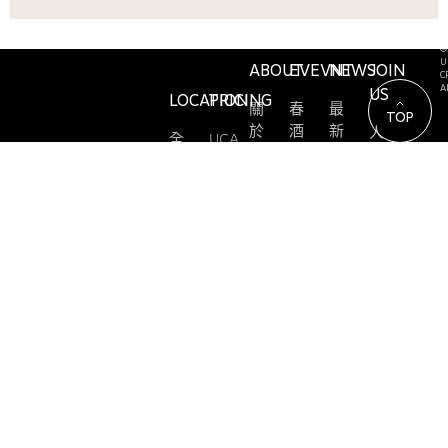
C
©
U
ABOUT
EVEVNT
NEWS
JOIN
C
A
US
LOCATION
PRICING
關
春
最
TOP
於
酒
新
人
全
UCA
尤
消
才
台
價
實
卡
息
招
店
目
習
募
點
表
教
師
育
大
各
LAB
中
賽
店
價
心
設
目
OPENMIC
計
表
教
師
其
育
合
他
中
作
活
心
廠
動
課
商
程
髮