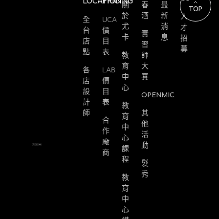
LOCATION
PRICING
關
春
最
TOP
於
酒
新
人
全
UCA
尤
消
才
台
價
實
卡
息
招
店
目
習
募
點
表
教
師
育
大
各
LAB
中
賽
店
價
心
設
目
OPENMIC
計
表
教
師
其
育
合
他
中
作
活
心
廠
動
課
商
程
髮
秀
教
育
中
心